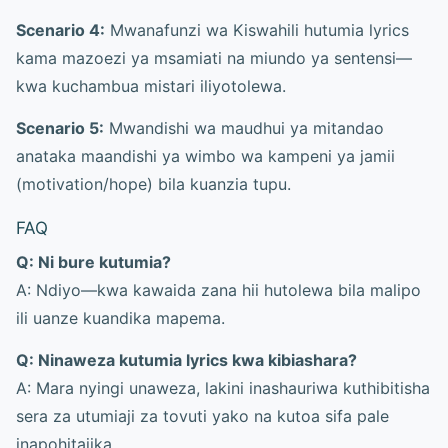
Scenario 4:
Mwanafunzi wa Kiswahili hutumia lyrics
kama mazoezi ya msamiati na miundo ya sentensi—
kwa kuchambua mistari iliyotolewa.
Scenario 5:
Mwandishi wa maudhui ya mitandao
anataka maandishi ya wimbo wa kampeni ya jamii
(motivation/hope) bila kuanzia tupu.
FAQ
Q: Ni bure kutumia?
A: Ndiyo—kwa kawaida zana hii hutolewa bila malipo
ili uanze kuandika mapema.
Q: Ninaweza kutumia lyrics kwa kibiashara?
A: Mara nyingi unaweza, lakini inashauriwa kuthibitisha
sera za utumiaji za tovuti yako na kutoa sifa pale
inapohitajika.