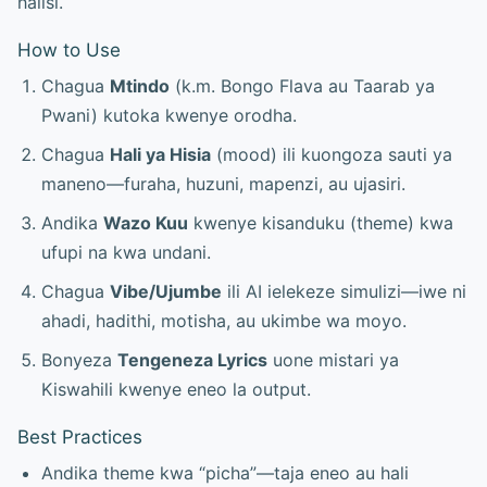
halisi.
How to Use
Chagua
Mtindo
(k.m. Bongo Flava au Taarab ya
Pwani) kutoka kwenye orodha.
Chagua
Hali ya Hisia
(mood) ili kuongoza sauti ya
maneno—furaha, huzuni, mapenzi, au ujasiri.
Andika
Wazo Kuu
kwenye kisanduku (theme) kwa
ufupi na kwa undani.
Chagua
Vibe/Ujumbe
ili AI ielekeze simulizi—iwe ni
ahadi, hadithi, motisha, au ukimbe wa moyo.
Bonyeza
Tengeneza Lyrics
uone mistari ya
Kiswahili kwenye eneo la output.
Best Practices
Andika theme kwa “picha”—taja eneo au hali