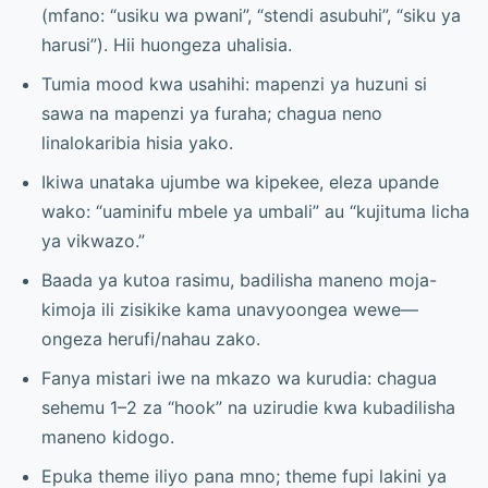
(mfano: “usiku wa pwani”, “stendi asubuhi”, “siku ya
harusi”). Hii huongeza uhalisia.
Tumia mood kwa usahihi: mapenzi ya huzuni si
sawa na mapenzi ya furaha; chagua neno
linalokaribia hisia yako.
Ikiwa unataka ujumbe wa kipekee, eleza upande
wako: “uaminifu mbele ya umbali” au “kujituma licha
ya vikwazo.”
Baada ya kutoa rasimu, badilisha maneno moja-
kimoja ili zisikike kama unavyoongea wewe—
ongeza herufi/nahau zako.
Fanya mistari iwe na mkazo wa kurudia: chagua
sehemu 1–2 za “hook” na uzirudie kwa kubadilisha
maneno kidogo.
Epuka theme iliyo pana mno; theme fupi lakini ya