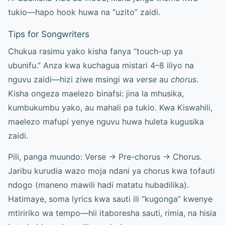
tukio—hapo hook huwa na “uzito” zaidi.
Tips for Songwriters
Chukua rasimu yako kisha fanya “touch-up ya
ubunifu.” Anza kwa kuchagua mistari 4–8 iliyo na
nguvu zaidi—hizi ziwe msingi wa
verse
au
chorus
.
Kisha ongeza maelezo binafsi: jina la mhusika,
kumbukumbu yako, au mahali pa tukio. Kwa Kiswahili,
maelezo mafupi yenye nguvu huwa huleta kugusika
zaidi.
Pili, panga muundo: Verse → Pre-chorus → Chorus.
Jaribu kurudia wazo moja ndani ya chorus kwa tofauti
ndogo (maneno mawili hadi matatu hubadilika).
Hatimaye, soma lyrics kwa sauti ili “kugonga” kwenye
mtiririko wa tempo—hii itaboresha sauti, rimia, na hisia