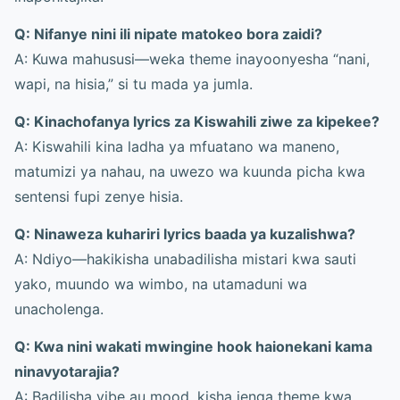
Q: Nifanye nini ili nipate matokeo bora zaidi?
A: Kuwa mahususi—weka theme inayoonyesha “nani,
wapi, na hisia,” si tu mada ya jumla.
Q: Kinachofanya lyrics za Kiswahili ziwe za kipekee?
A: Kiswahili kina ladha ya mfuatano wa maneno,
matumizi ya nahau, na uwezo wa kuunda picha kwa
sentensi fupi zenye hisia.
Q: Ninaweza kuhariri lyrics baada ya kuzalishwa?
A: Ndiyo—hakikisha unabadilisha mistari kwa sauti
yako, muundo wa wimbo, na utamaduni wa
unacholenga.
Q: Kwa nini wakati mwingine hook haionekani kama
ninavyotarajia?
A: Badilisha vibe au mood, kisha jenga theme kwa