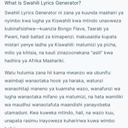
What is Swahili Lyrics Generator?
Swahili Lyrics Generator ni zana ya kuunda mashairi ya
nyimbo kwa lugha ya Kiswahili kwa mtindo unaoweza
kubinafsishwa—kuanzia Bongo Flava, Taarab ya
Pwani, hadi ballad za kimapenzi. Inakusaidia kupata
mistari yenye ladha ya Kiswahili: matumizi ya picha,
milio ya kihisia, na kauli zinazoonekana “asili” kwa
hadhira ya Afrika Mashariki.
Watu hutumia zana hii kama mwanzo wa ubunifu:
waimbaji wanaotaka hook ya haraka, watunzi
wanaohitaji maneno ya kuamsha wazo, wanafunzi wa
lugha wanaotaka mifano ya matumizi, na hata wamiliki
wa maudhui wanaotafuta maandishi yanayobeba
utamaduni. Kwa kuweka mtindo, hali, na wazo kuu,
unapata rasimu inayoweza kuhaririwa kuwa wimbo