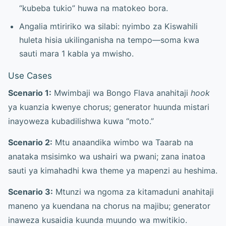
“kubeba tukio” huwa na matokeo bora.
Angalia mtiririko wa silabi: nyimbo za Kiswahili
huleta hisia ukilinganisha na tempo—soma kwa
sauti mara 1 kabla ya mwisho.
Use Cases
Scenario 1:
Mwimbaji wa Bongo Flava anahitaji
hook
ya kuanzia kwenye chorus; generator huunda mistari
inayoweza kubadilishwa kuwa “moto.”
Scenario 2:
Mtu anaandika wimbo wa Taarab na
anataka msisimko wa ushairi wa pwani; zana inatoa
sauti ya kimahadhi kwa theme ya mapenzi au heshima.
Scenario 3:
Mtunzi wa ngoma za kitamaduni anahitaji
maneno ya kuendana na chorus na majibu; generator
inaweza kusaidia kuunda muundo wa mwitikio.