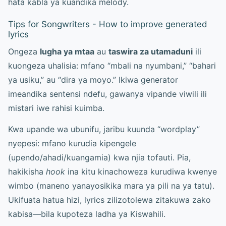
hata kabla ya kuandika melody.
Tips for Songwriters - How to improve generated
lyrics
Ongeza
lugha ya mtaa
au
taswira za utamaduni
ili
kuongeza uhalisia: mfano “mbali na nyumbani,” “bahari
ya usiku,” au “dira ya moyo.” Ikiwa generator
imeandika sentensi ndefu, gawanya vipande viwili ili
mistari iwe rahisi kuimba.
Kwa upande wa ubunifu, jaribu kuunda “wordplay”
nyepesi: mfano kurudia kipengele
(upendo/ahadi/kuangamia) kwa njia tofauti. Pia,
hakikisha
hook
ina kitu kinachoweza kurudiwa kwenye
wimbo (maneno yanayosikika mara ya pili na ya tatu).
Ukifuata hatua hizi, lyrics zilizotolewa zitakuwa zako
kabisa—bila kupoteza ladha ya Kiswahili.